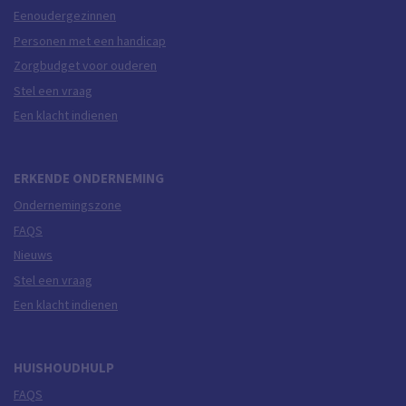
Eenoudergezinnen
Personen met een handicap
Zorgbudget voor ouderen
Stel een vraag
Een klacht indienen
ERKENDE ONDERNEMING
Ondernemingszone
FAQS
Nieuws
Stel een vraag
Een klacht indienen
HUISHOUDHULP
FAQS