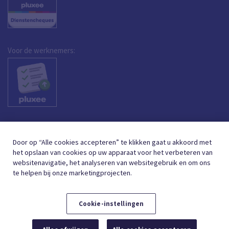
Voor de werknemers:
Door op “Alle cookies accepteren” te klikken gaat u akkoord met
het opslaan van cookies op uw apparaat voor het verbeteren van
websitenavigatie, het analyseren van websitegebruik en om ons
te helpen bij onze marketingprojecten.
Cookie-instellingen
DUTCH (BELGIUM)
FRANÇAIS (BELGIQUE)
NL
FR