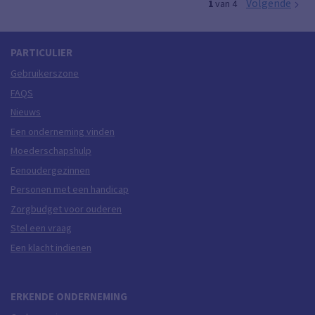
Volgende
1
van 4
PARTICULIER
Gebruikerszone
FAQS
Nieuws
Een onderneming vinden
Moederschapshulp
Eenoudergezinnen
Personen met een handicap
Zorgbudget voor ouderen
Stel een vraag
Een klacht indienen
ERKENDE ONDERNEMING