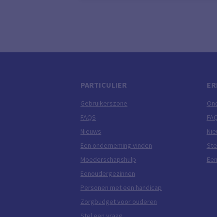
PARTICULIER
ER
Gebruikerszone
On
FAQS
FA
Nieuws
Ni
Een onderneming vinden
Ste
Moederschapshulp
Een
Eenoudergezinnen
Personen met een handicap
Zorgbudget voor ouderen
Stel een vraag