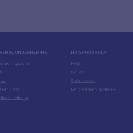
KENDE ONDERNEMING
HUISHOUDHULP
dernemingszone
FAQS
QS
Nieuws
euws
Stel een vraag
l een vraag
Een onderneming vinden
 klacht indienen