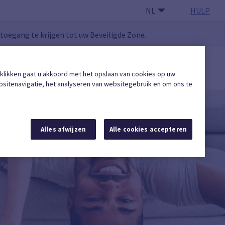
NL
HULP
oegang te krijgen tot uw Beveiligde Zone.
GEBRUIKERSZONE
 klikken gaat u akkoord met het opslaan van cookies op uw
Een erkende onderneming vinden
sitenavigatie, het analyseren van websitegebruik en om ons te
Alles afwijzen
Alle cookies accepteren