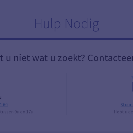
Hulp Nodig
t u niet wat u zoekt? Contactee
N
1.60
Stuur
tussen 9u en 17u
Hebt u ee