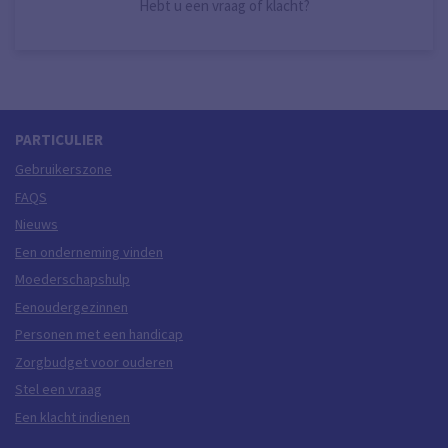
Hebt u een vraag of klacht?
PARTICULIER
Gebruikerszone
FAQS
Nieuws
Een onderneming vinden
Moederschapshulp
Eenoudergezinnen
Personen met een handicap
Zorgbudget voor ouderen
Stel een vraag
Een klacht indienen