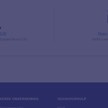
N
1.60
Stuur
tussen 9u en 17u
Hebt u ee
KENDE ONDERNEMING
HUISHOUDHULP
dernemingszone
FAQS