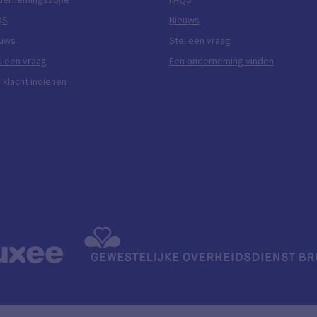
QS
Nieuws
euws
Stel een vraag
l een vraag
Een onderneming vinden
 klacht indienen