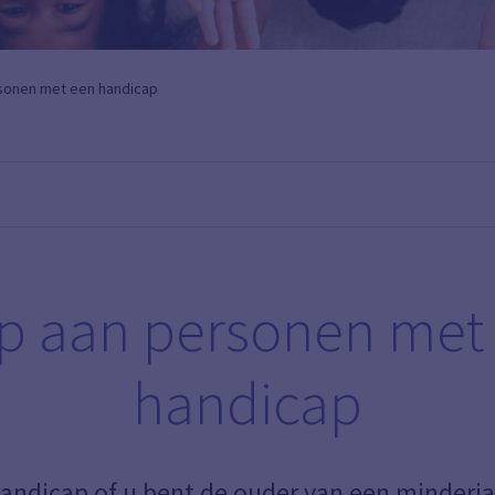
rsonen met een handicap
p aan personen met
handicap
andicap of u bent de ouder van een minderj