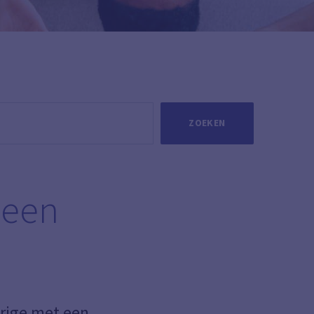
ZOEKEN
 een
arige met een