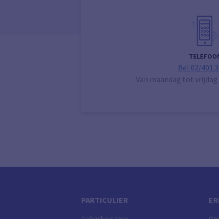
TELEFOO
Bel 02/401.3
Van maandag tot vrijdag 
PARTICULIER
ER
Gebruikerszone
On