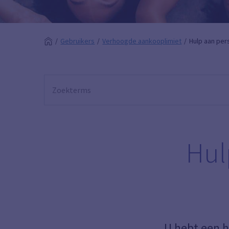
Gebruikers
Verhoogde aankooplimiet
Hulp aan pe
Hul
U hebt een h