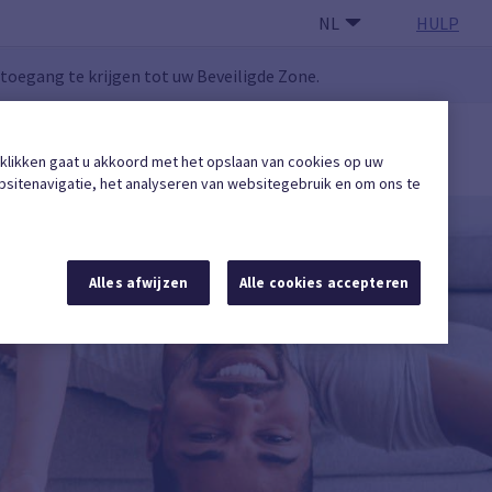
NL
HULP
oegang te krijgen tot uw Beveiligde Zone.
GEBRUIKERSZONE
 klikken gaat u akkoord met het opslaan van cookies op uw
Een erkende onderneming vinden
sitenavigatie, het analyseren van websitegebruik en om ons te
Alles afwijzen
Alle cookies accepteren