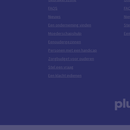
FAQS
FA
Nieuws
Ni
Een onderneming vinden
Ste
Moederschapshulp
Een
Eenoudergezinnen
Personen met een handicap
Zorgbudget voor ouderen
Stel een vraag
Een klacht indienen