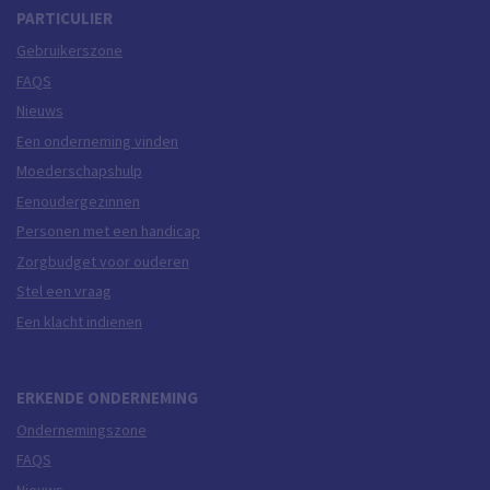
PARTICULIER
Gebruikerszone
FAQS
Nieuws
Een onderneming vinden
Moederschapshulp
Eenoudergezinnen
Personen met een handicap
Zorgbudget voor ouderen
Stel een vraag
Een klacht indienen
ERKENDE ONDERNEMING
Ondernemingszone
FAQS
Nieuws