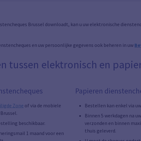
stencheques Brussel downloadt, kan u uw elektronische dienste
ienstencheques en uw persoonlijke gegevens ook beheren in uw
Be
en tussen elektronisch en papie
enstencheques
Papieren dienstenc
iligde Zone
of via de mobiele
Bestellen kan enkel via u
Brussel.
Binnen 5 werkdagen na uw 
stelling beschikbaar.
verzonden en binnen maxi
thuis geleverd.
neringsmail 1 maand voor een
lt.
U moet de cheques ondert