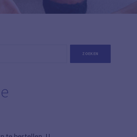
ZOEKEN
he
n te bestellen. U