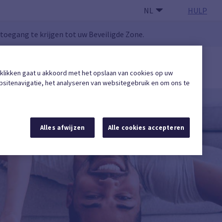
NL
HULP
oegang te krijgen tot uw Beveiligde Zone.
GEBRUIKERSZONE
 klikken gaat u akkoord met het opslaan van cookies op uw
Een erkende onderneming vinden
sitenavigatie, het analyseren van websitegebruik en om ons te
Alles afwijzen
Alle cookies accepteren