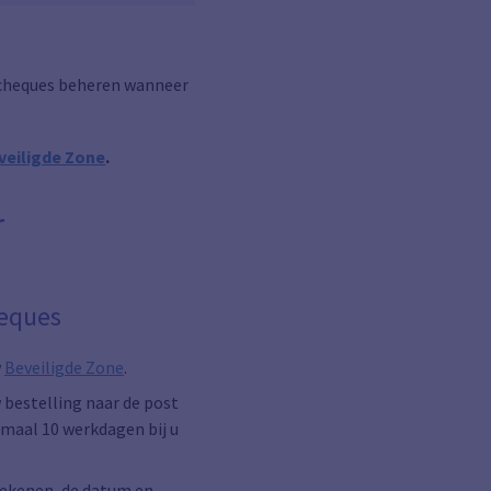
ncheques beheren wanneer
veiligde Zone
.
r
heques
w
Beveiligde Zone
.
bestelling naar de post
maal 10 werkdagen bij u
ekenen, de datum en