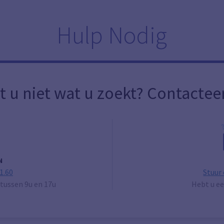
Hulp Nodig
t u niet wat u zoekt? Contactee
N
1.60
Stuur
tussen 9u en 17u
Hebt u ee