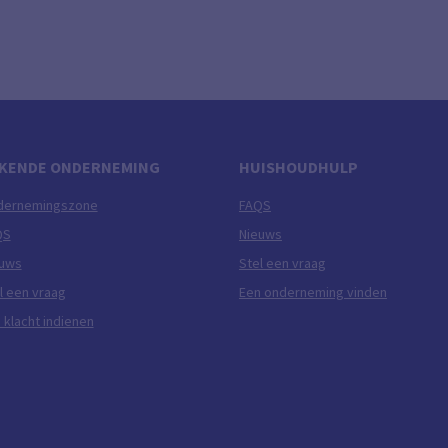
KENDE ONDERNEMING
HUISHOUDHULP
dernemingszone
FAQS
QS
Nieuws
euws
Stel een vraag
l een vraag
Een onderneming vinden
 klacht indienen