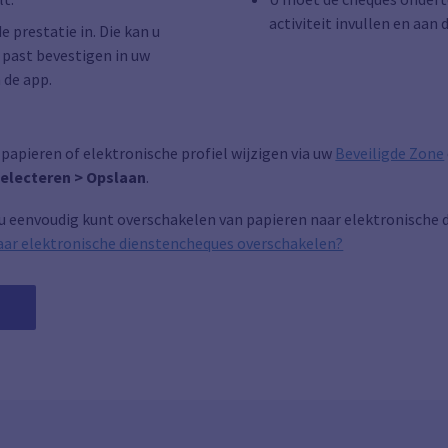
activiteit invullen en aan
 prestatie in. Die kan u
 past bevestigen in uw
a de app.
apieren of elektronische profiel wijzigen via uw
Beveiligde Zone
selecteren > Opslaan
.
 u eenvoudig kunt overschakelen van papieren naar elektronische 
naar elektronische dienstencheques overschakelen?