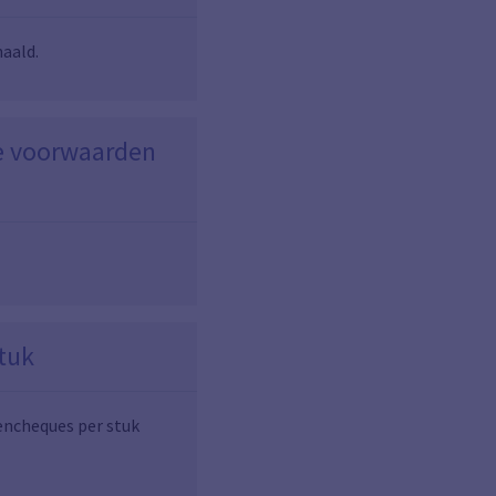
haald.
le voorwaarden
stuk
encheques per stuk