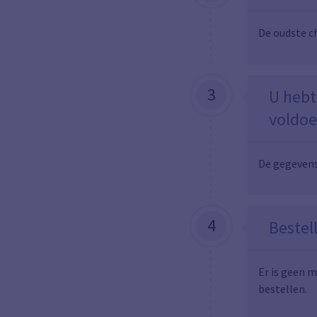
De oudste c
3
U hebt
voldo
De gegevens
4
Bestel
Er is geen 
bestellen.