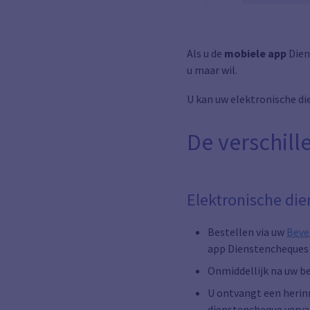
Als u de
mobiele app
Dien
u maar wil.
U kan uw elektronische d
De verschill
Elektronische di
Bestellen via uw
Beve
app Dienstencheques 
Onmiddellijk na uw be
U ontvangt een herin
dienstencheque verva