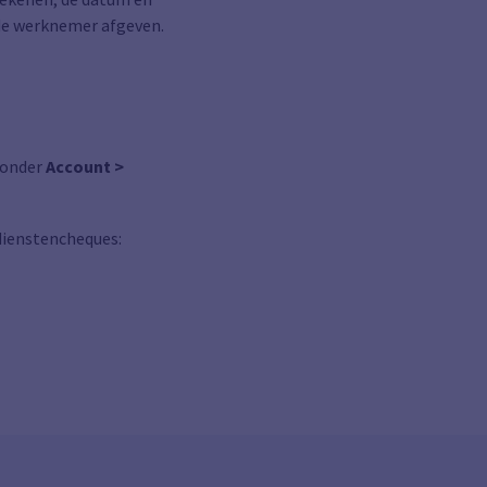
 de werknemer afgeven.
onder
Account >
dienstencheques: