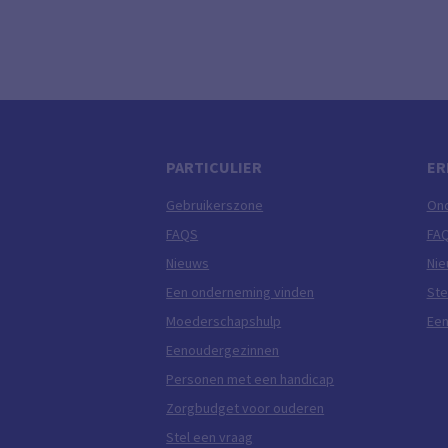
PARTICULIER
ER
Gebruikerszone
On
FAQS
FA
Nieuws
Ni
Een onderneming vinden
Ste
Moederschapshulp
Een
Eenoudergezinnen
Personen met een handicap
Zorgbudget voor ouderen
Stel een vraag