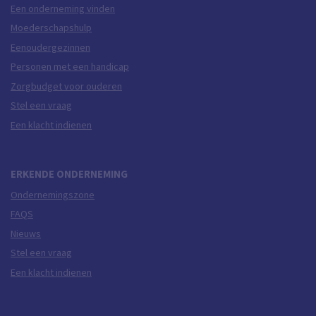
Een onderneming vinden
Moederschapshulp
Eenoudergezinnen
Personen met een handicap
Zorgbudget voor ouderen
Stel een vraag
Een klacht indienen
ERKENDE ONDERNEMING
Ondernemingszone
FAQS
Nieuws
Stel een vraag
Een klacht indienen