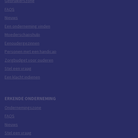
Gebruikerszone
FAQS
Nieuws
Een onderneming vinden
Moederschapshulp
Eenoudergezinnen
Personen met een handicap
Zorgbudget voor ouderen
Stel een vraag
Een klacht indienen
ERKENDE ONDERNEMING
Ondernemingszone
FAQS
Nieuws
Stel een vraag