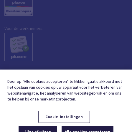
Voor de werknemers:
Door op “Alle cookies accepteren” te klikken gaat u akkoord met
het opslaan van cookies op uw apparaat voor het verbeteren van
websitenavigatie, het analyseren van websitegebruik en om ons
te helpen bij onze marketingprojecten.
Cookie-instellingen
DUTCH (BELGIUM)
FRANÇAIS (BELGIQUE)
NL
FR
Alles afwijzen
Alle cookies accepteren