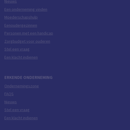
Nieuws
Een onderneming vinden
Moederschapshulp
Eenoudergezinnen
Personen met een handicap
Zorgbudget voor ouderen
Stel een vraag
Een klacht indienen
ERKENDE ONDERNEMING
Ondernemingszone
FAQS
Nieuws
Stel een vraag
Een klacht indienen