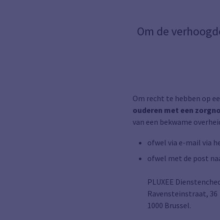
Om de verhoogde 
Om recht te hebben op e
ouderen met een zorgnoo
van een bekwame overheid
ofwel via e-mail
via h
ofwel met de post na
PLUXEE Dienstenche
Ravensteinstraat, 36
1000 Brussel.