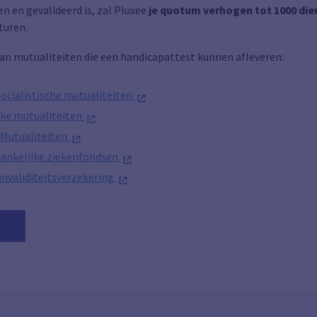
n en gevalideerd is, zal Pluxee
je quotum verhogen tot 1000 di
turen.
 van mutualiteiten die een handicapattest kunnen afleveren:
ocialistische mutualiteiten
jke mutualiteiten
 Mutualiteiten
ankelijke ziekenfondsen
invaliditeitsverzekering