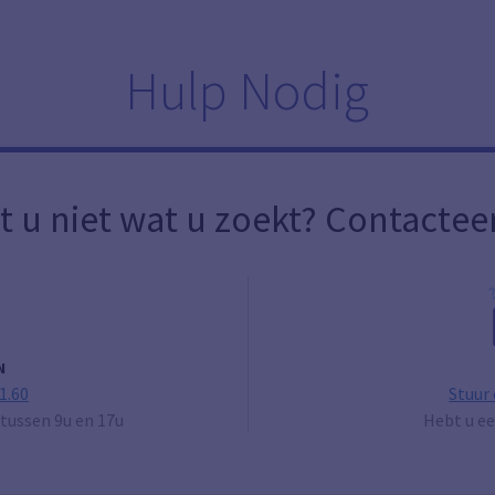
Hulp Nodig
t u niet wat u zoekt? Contactee
N
1.60
Stuur
tussen 9u en 17u
Hebt u ee