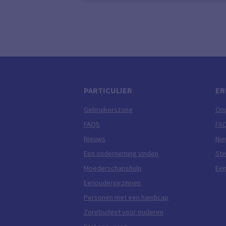
PARTICULIER
ER
Gebruikerszone
On
FAQS
FA
Nieuws
Ni
Een onderneming vinden
Ste
Moederschapshulp
Een
Eenoudergezinnen
Personen met een handicap
Zorgbudget voor ouderen