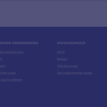
KENDE ONDERNEMING
HUISHOUDHULP
dernemingszone
FAQS
QS
Nieuws
euws
Stel een vraag
l een vraag
Een onderneming vinden
 klacht indienen