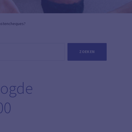
ienstencheques?
ZOEKEN
hoogde
00