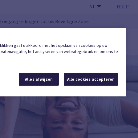
NL
HULP
oegang te krijgen tot uw Beveiligde Zone.
GEBRUIKERSZONE
 klikken gaat u akkoord met het opslaan van cookies op uw
Een erkende onderneming vinden
sitenavigatie, het analyseren van websitegebruik en om ons te
Alles afwijzen
Alle cookies accepteren