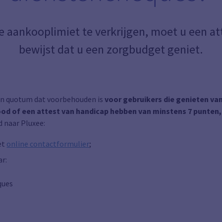
aankooplimiet te verkrijgen, moet u een at
bewijst dat u een zorgbudget geniet.
en quotum dat voorbehouden is
voor gebruikers die genieten va
d of een attest van handicap hebben van minstens 7 punten,
 naar Pluxee:
et
online contactformulier
;
ar:
ques