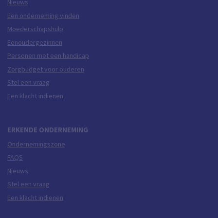
Nieuws
Een onderneming vinden
Moederschapshulp
Eenoudergezinnen
Personen met een handicap
Zorgbudget voor ouderen
Stel een vraag
Een klacht indienen
ERKENDE ONDERNEMING
Ondernemingszone
FAQS
Nieuws
Stel een vraag
Een klacht indienen