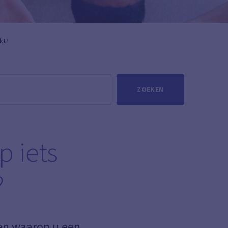
ekt?
ZOEKEN
p iets
?
en waarop u een