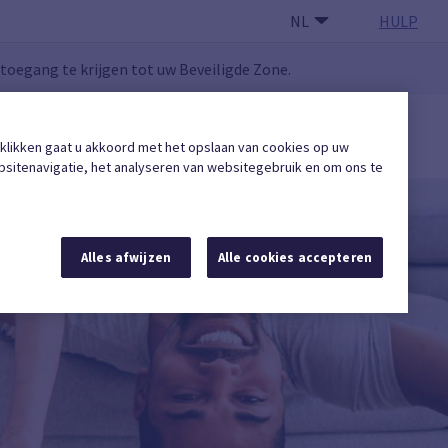
NL
HULP
oegang te krijgen tot uw Beveiligde Zone.
GEBRUIKERSZONE
 klikken gaat u akkoord met het opslaan van cookies op uw
Een erkende onderneming vinden
sitenavigatie, het analyseren van websitegebruik en om ons te
Alles afwijzen
Alle cookies accepteren