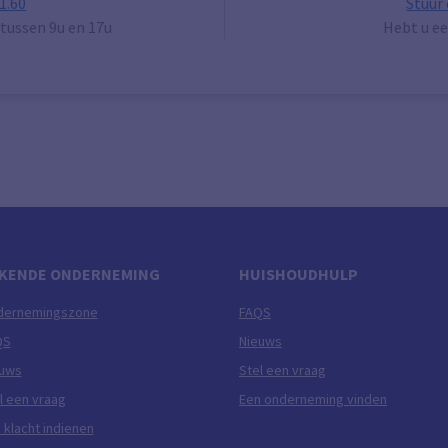
1.60
Stuur
tussen 9u en 17u
Hebt u ee
KENDE ONDERNEMING
HUISHOUDHULP
dernemingszone
FAQS
QS
Nieuws
euws
Stel een vraag
l een vraag
Een onderneming vinden
 klacht indienen