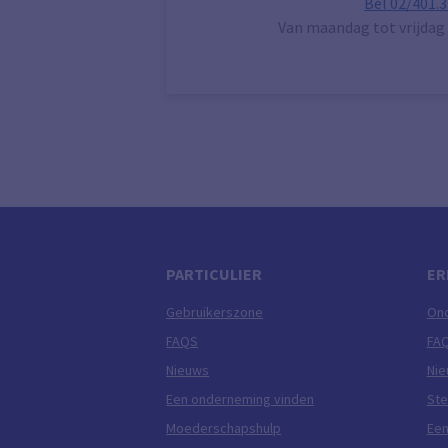
Bel 02/401.3
Van maandag tot vrijdag 
PARTICULIER
ER
Gebruikerszone
On
FAQS
FA
Nieuws
Ni
Een onderneming vinden
Ste
Moederschapshulp
Een