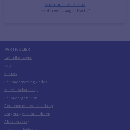
Stuur ons een e-mail
Hebt u een vraag of klacht?
PARTICULIER
Gebruikerszone
FAQS
Nieuws
Een onderneming vinden
Moederschapshulp
Eenoudergezinnen
Personen met een handicap
Zorgbudget voor ouderen
Stel een vraag
Een klacht indienen