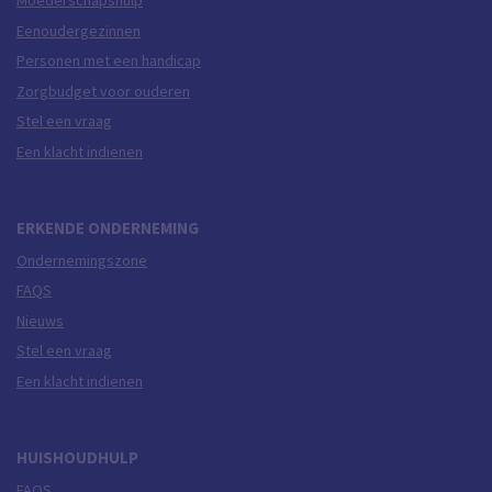
Moederschapshulp
Eenoudergezinnen
Personen met een handicap
Zorgbudget voor ouderen
Stel een vraag
Een klacht indienen
ERKENDE ONDERNEMING
Ondernemingszone
FAQS
Nieuws
Stel een vraag
Een klacht indienen
HUISHOUDHULP
FAQS