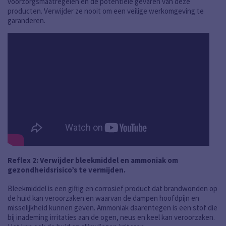
voorzorgsmaatregelen en de potentiële gevaren van deze
producten. Verwijder ze nooit om een veilige werkomgeving te
garanderen.
Reflex 2: Verwijder bleekmiddel en ammoniak om
gezondheidsrisico’s te vermijden.
Bleekmiddel is een giftig en corrosief product dat brandwonden op
de huid kan veroorzaken en waarvan de dampen hoofdpijn en
misselijkheid kunnen geven. Ammoniak daarentegen is een stof die
bij inademing irritaties aan de ogen, neus en keel kan veroorzaken.