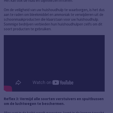
Het kan ook de huid en slijmvliezen irriteren.
Om de veiligheid van uw huishoudhulp te waarborgen, is het dus
aan te raden om bleekmiddel en ammoniak te verwijderen uit de
schoonmaakproducten die klaarstaan voor uw huishoudhulp.
Sommige bedrijven verbieden hun huishoudhulpen zelfs om dit
soort producten te gebruiken.
Reflex 3: Vermijd alle soorten verstuivers en spuitbussen
om de luchtwegen te beschermen.
Alles wat in de lucht wordt gespoten, komt in de longen terecht,