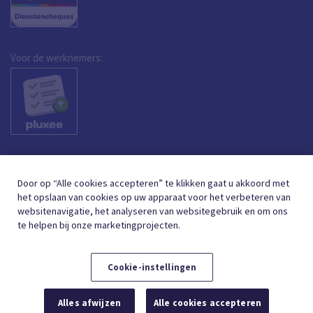
Voor de werknemers:
Door op “Alle cookies accepteren” te klikken gaat u akkoord met
het opslaan van cookies op uw apparaat voor het verbeteren van
websitenavigatie, het analyseren van websitegebruik en om ons
te helpen bij onze marketingprojecten.
Cookie-instellingen
DUTCH (BELGIUM)
FRANÇAIS (BELGIQUE)
NL
FR
Alles afwijzen
Alle cookies accepteren
© 2026,
GEBRUIKSVOORWAARDEN
GEGEVENSBESCHERMING
COOKIE BELEID