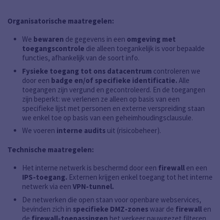
Organisatorische maatregelen:
We
bewaren
de gegevens in een
omgeving met
toegangscontrole
die alleen toegankelijk is voor bepaalde
functies, afhankelijk van de soort info.
Fysieke toegang tot ons datacentrum
controleren we
door een
badge en/of specifieke identificatie.
Alle
toegangen zijn vergund en gecontroleerd. En de toegangen
zijn beperkt: we verlenen ze alleen op basis van een
specifieke lijst met personen en externe verspreiding staan
we enkel toe op basis van een geheimhoudingsclausule.
We voeren
interne audits
uit (risicobeheer).
Technische maatregelen:
Het interne netwerk is beschermd door een
firewall
en een
IPS-toegang.
Externen krijgen enkel toegang tot het interne
netwerk via een
VPN-tunnel.
De netwerken die open staan voor openbare webservices,
bevinden zich in
specifieke DMZ-zones
waar de
firewall
en
de
firewall-toepassingen
het verkeer nauwgezet filteren.