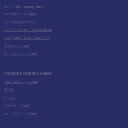
Een onderneming vinden
Moederschapshulp
Eenoudergezinnen
Personen met een handicap
Zorgbudget voor ouderen
Stel een vraag
Een klacht indienen
ERKENDE ONDERNEMING
Ondernemingszone
FAQS
Nieuws
Stel een vraag
Een klacht indienen