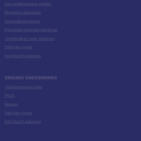
Een onderneming vinden
Moederschapshulp
Eenoudergezinnen
Personen met een handicap
Zorgbudget voor ouderen
Stel een vraag
Een klacht indienen
ERKENDE ONDERNEMING
Ondernemingszone
FAQS
Nieuws
Stel een vraag
Een klacht indienen