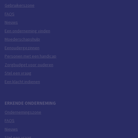
Gebruikerszone
FAQS
Nieuws
Een onderneming vinden
Moederschapshulp
Eenoudergezinnen
Personen met een handicap
Zorgbudget voor ouderen
Stel een vraag
Een klacht indienen
ERKENDE ONDERNEMING
Ondernemingszone
FAQS
Nieuws
Stel een vraag