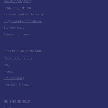
Moederschapshulp
Eenoudergezinnen
Personen met een handicap
Zorgbudget voor ouderen
Stel een vraag
Een klacht indienen
ERKENDE ONDERNEMING
Ondernemingszone
FAQS
Nieuws
Stel een vraag
Een klacht indienen
HUISHOUDHULP