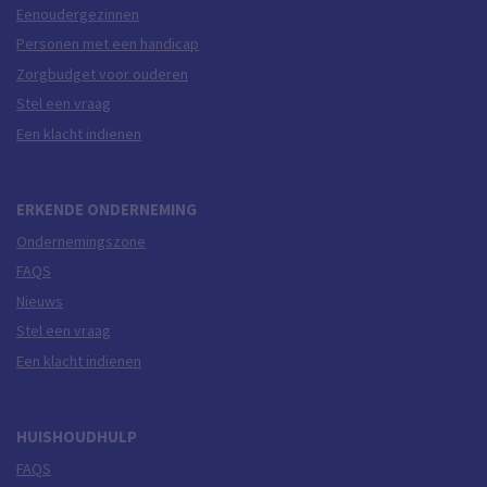
Eenoudergezinnen
Personen met een handicap
Zorgbudget voor ouderen
Stel een vraag
Een klacht indienen
ERKENDE ONDERNEMING
Ondernemingszone
FAQS
Nieuws
Stel een vraag
Een klacht indienen
HUISHOUDHULP
FAQS