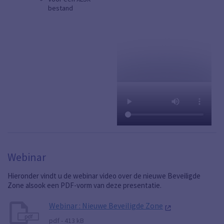
bestand
Webinar
Hieronder vindt u de webinar video over de nieuwe Beveiligde
Zone alsook een PDF-vorm van deze presentatie.
(Link
Webinar : Nieuwe Beveiligde Zone
pdf
pdf - 413 kB