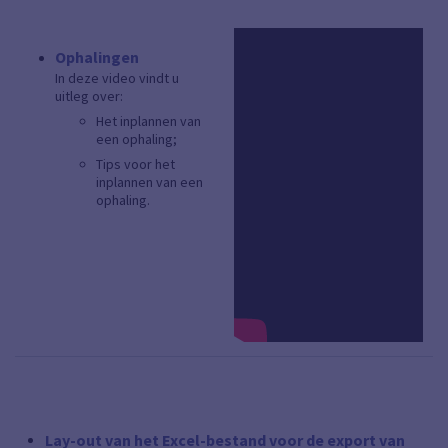
Ophalingen
In deze video vindt u
uitleg over:
Het inplannen van
een ophaling;
Tips voor het
inplannen van een
ophaling.
Lay-out van het Excel-bestand voor de export van