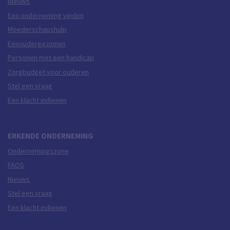
Nieuws
Een onderneming vinden
Moederschapshulp
Eenoudergezinnen
Personen met een handicap
Zorgbudget voor ouderen
Stel een vraag
Een klacht indienen
ERKENDE ONDERNEMING
Ondernemingszone
FAQS
Nieuws
Stel een vraag
Een klacht indienen