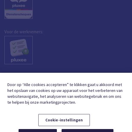
Voor de werknemers:
Door op “Alle cookies accepteren” te klikken gaat u akkoord met
het opslaan van cookies op uw apparaat voor het verbeteren van
websitenavigatie, het analyseren van websitegebruik en om ons
te helpen bij onze marketingprojecten.
Cookie-instellingen
DUTCH (BELGIUM)
FRANÇAIS (BELGIQUE)
NL
FR