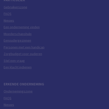
Gebruikerszone
FAQS
Nieuws
Een onderneming vinden
Moederschapshulp
Eenoudergezinnen
Personen met een handicap
Zorgbudget voor ouderen
Stel een vraag
Een klacht indienen
ERKENDE ONDERNEMING
Ondernemingszone
FAQS
Nieuws