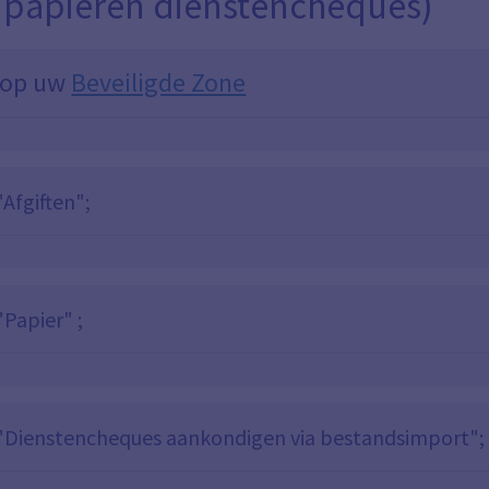
n papieren dienstencheques)
 op uw
Beveiligde Zone
"Afgiften";
"Papier" ;
 "Dienstencheques aankondigen via bestandsimport";