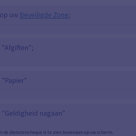
 op uw
Beveiligde Zone
;
 "Afgiften";
p "Papier"
p "Geldigheid nagaan"
an de dienstencheque is te zien bovenaan op uw scherm.