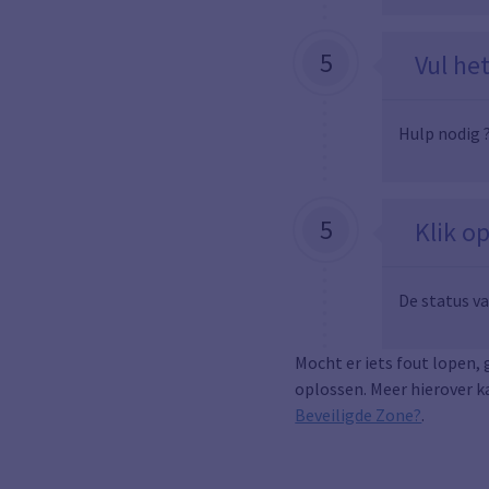
5
Vul he
Hulp nodig 
5
Klik o
De status v
Mocht er iets fout lopen,
oplossen. Meer hierover ka
Beveiligde Zone?
.