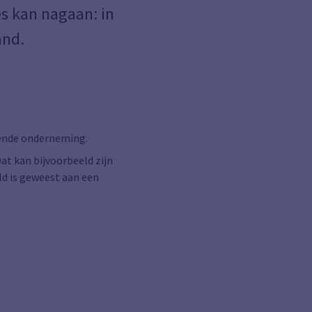
es kan nagaan: in
and.
kende onderneming.
at kan bijvoorbeeld zijn
ld is geweest aan een