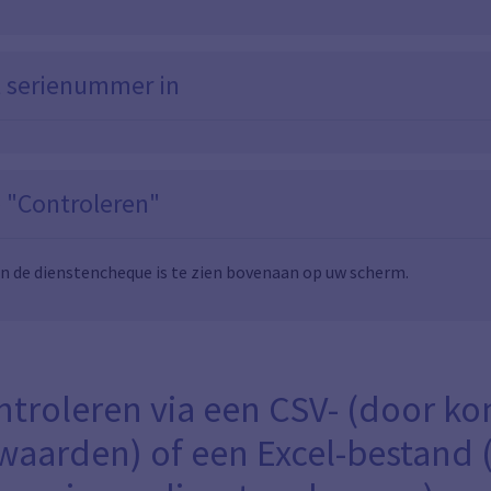
t serienummer in
p "Controleren"
an de dienstencheque is te zien bovenaan op uw scherm.
ontroleren via een CSV- (door k
aarden) of een Excel-bestand (