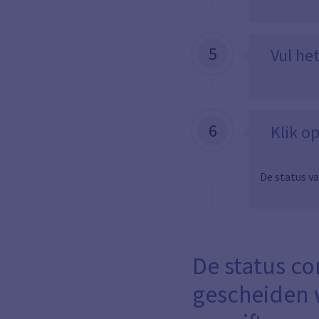
5
Vul he
6
Klik o
De status v
De status c
gescheiden w