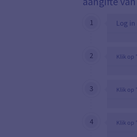
aangifte va
1
Log in
2
Klik op 
3
Klik op 
4
Klik op