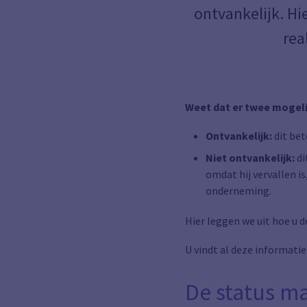
ontvankelijk. Hi
rea
Weet dat er twee mogelij
Ontvankelijk:
dit be
Niet ontvankelijk:
di
omdat hij vervallen i
onderneming.
Hier leggen we uit hoe u 
U vindt al deze informatie
De status m