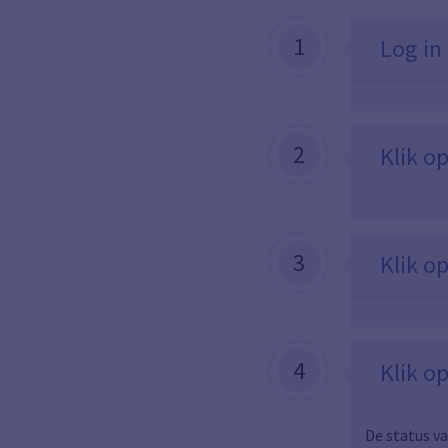
1
Log in
2
Klik op
3
Klik o
4
Klik o
De status v