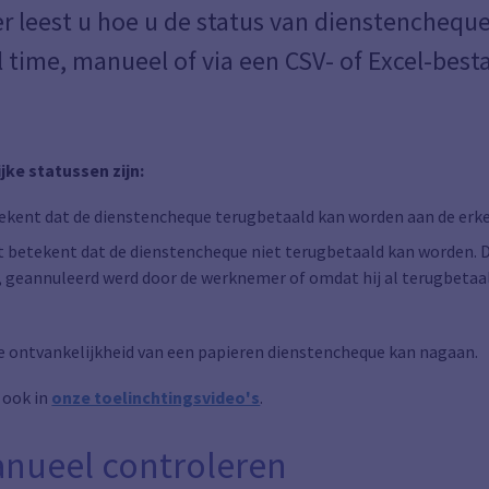
er leest u hoe u de status van dienstenchequ
l time, manueel of via een CSV- of Excel-best
ke statussen zijn:
tekent dat de dienstencheque terugbetaald kan worden aan de er
t betekent dat de dienstencheque niet terugbetaald kan worden. D
s, geannuleerd werd door de werknemer of omdat hij al terugbetaa
de ontvankelijkheid van een papieren dienstencheque kan nagaan.
 ook in
onze toelinchtingsvideo's
.
anueel controleren