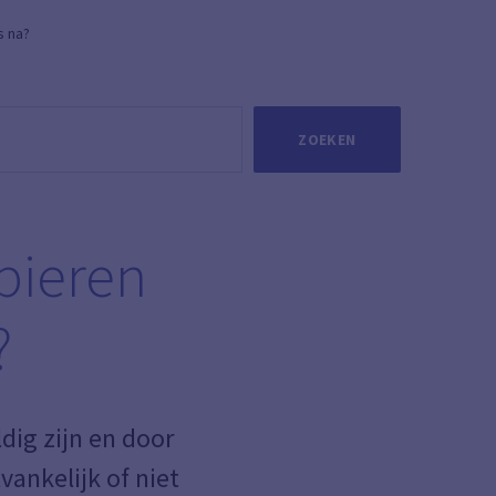
s na?
ZOEKEN
pieren
?
dig zijn en door
vankelijk of niet