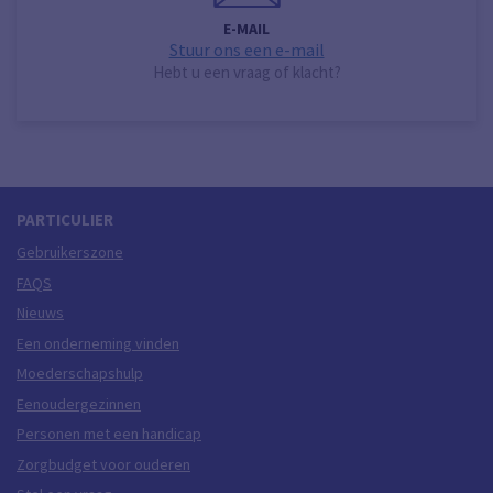
E-MAIL
Stuur ons een e-mail
Hebt u een vraag of klacht?
PARTICULIER
Gebruikerszone
FAQS
Nieuws
Een onderneming vinden
Moederschapshulp
Eenoudergezinnen
Personen met een handicap
Zorgbudget voor ouderen