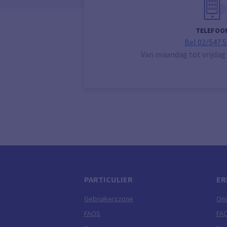
TELEFOO
Bel 02/547.5
Van maandag tot vrijdag 
PARTICULIER
ER
Gebruikerszone
On
FAQS
FA