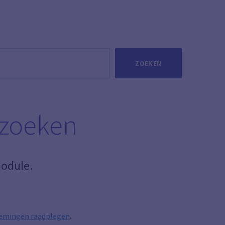
ZOEKEN
 zoeken
odule.
rnemingen raadplegen
.