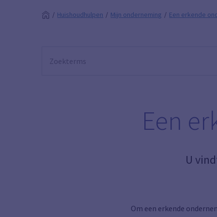
Huishoudhulpen
Mijn onderneming
Een erkende on
Een er
U vin
Om een erkende ondernem