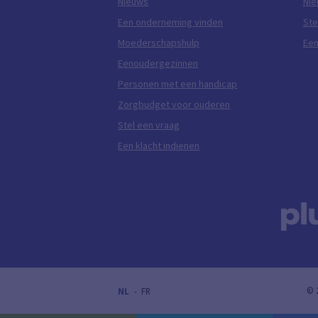
Nieuws
Ni
Een onderneming vinden
Ste
Moederschapshulp
Een
Eenoudergezinnen
Personen met een handicap
Zorgbudget voor ouderen
Stel een vraag
Een klacht indienen
© 
DUTCH (BELGIUM)
FRANÇAIS (BELGIQUE)
NL
FR