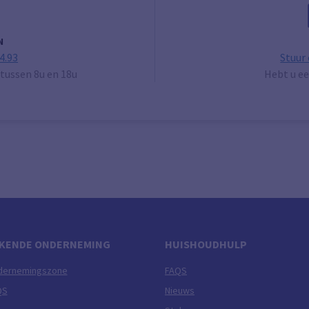
N
4.93
Stuur
tussen 8u en 18u
Hebt u ee
KENDE ONDERNEMING
HUISHOUDHULP
dernemingszone
FAQS
QS
Nieuws