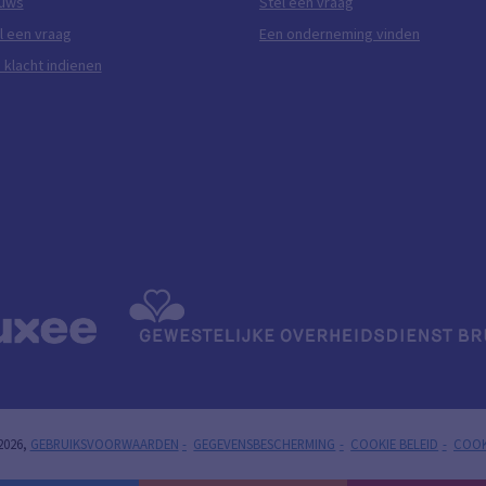
euws
Stel een vraag
l een vraag
Een onderneming vinden
 klacht indienen
2026,
GEBRUIKSVOORWAARDEN
GEGEVENSBESCHERMING
COOKIE BELEID
COOK