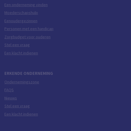
Een onderneming vinden
Moederschapshulp
Eenoudergezinnen
Personen met een handicap
Zorgbudget voor ouderen
Stel een vraag
Een klacht indienen
ERKENDE ONDERNEMING
Ondernemingszone
FAQS
Nieuws
Stel een vraag
Een klacht indienen