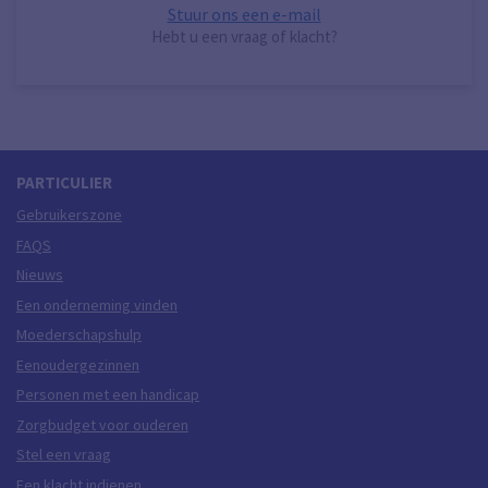
Stuur ons een e-mail
Hebt u een vraag of klacht?
PARTICULIER
Gebruikerszone
FAQS
Nieuws
Een onderneming vinden
Moederschapshulp
Eenoudergezinnen
Personen met een handicap
Zorgbudget voor ouderen
Stel een vraag
Een klacht indienen