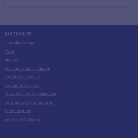
PARTICULIER
Gebruikerszone
FAQS
Nieuws
Een onderneming vinden
Moederschapshulp
Eenoudergezinnen
Personen met een handicap
Zorgbudget voor ouderen
Stel een vraag
Een klacht indienen