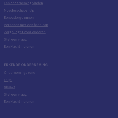
Een onderneming vinden
Moederschapshulp
Eenoudergezinnen
Personen met een handicap
Zorgbudget voor ouderen
Stel een vraag
Een klacht indienen
ERKENDE ONDERNEMING
Ondernemingszone
FAQS
Nieuws
Stel een vraag
Een klacht indienen