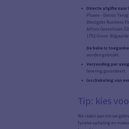
Directe afgifte naa
Pluxee - Dienst Teru
Westgate Business P
Alfons Gossetlaan 32
1702 Groot-Bijgaard
De balie is toegankel
worden gebruikt.
Verzending per aan
levering garandeert.
Inschakeling van ee
Tip: kies vo
We raden aan om uw gebru
fysieke ophaling en maken