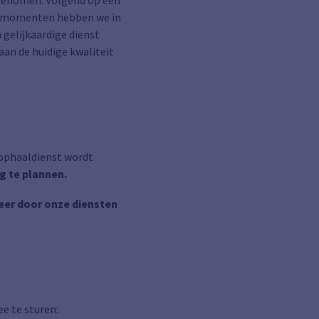
 genomen. Volgend op een
aalmomenten hebben we in
 gelijkaardige dienst
an de huidige kwaliteit
 ophaaldienst wordt
g te plannen.
eer door onze diensten
e te sturen: