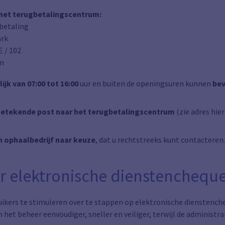
r het terugbetalingscentrum:
gbetaling
ark
E / 102
en
ijk van 07:00 tot 16:00
uur en buiten de openingsuren kunnen
bev
getekende post naar het terugbetalingscentrum
(zie adres hie
n ophaalbedrijf naar keuze
, dat u rechtstreeks kunt contacteren
or elektronische dienstenchequ
ikers te stimuleren over te stappen op elektronische dienstench
 het beheer eenvoudiger, sneller en veiliger, terwijl de administ