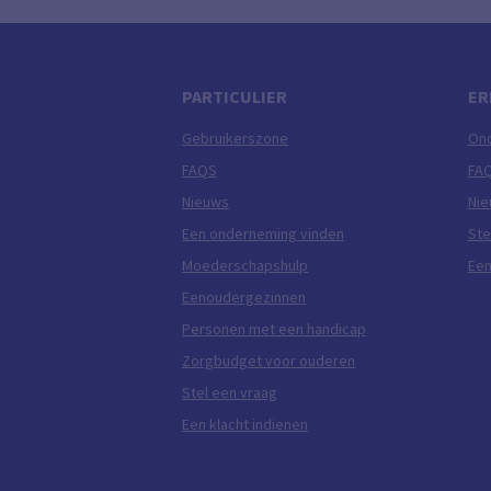
PARTICULIER
ER
Gebruikerszone
On
FAQS
FA
Nieuws
Ni
Een onderneming vinden
Ste
Moederschapshulp
Een
Eenoudergezinnen
Personen met een handicap
Zorgbudget voor ouderen
Stel een vraag
Een klacht indienen