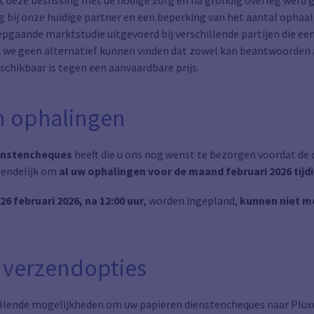
t deze beslissing met de nodige zorg en na grondig overleg werd
ing bij onze huidige partner en een beperking van het aantal oph
epgaande marktstudie uitgevoerd bij verschillende partijen die een
 we geen alternatief kunnen vinden dat zowel kan beantwoorden a
schikbaar is tegen een aanvaardbare prijs.
n ophalingen
enstencheques
heeft die u ons nog wenst te bezorgen voordat de
iendelijk om
al uw ophalingen voor de maand februari 2026 tijdi
26 februari 2026, na 12:00 uur
, worden ingepland,
kunnen niet m
e verzendopties
illende mogelijkheden om uw papieren dienstencheques naar Pluxe