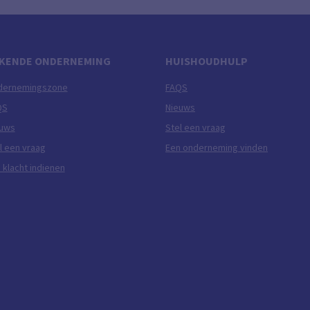
KENDE ONDERNEMING
HUISHOUDHULP
dernemingszone
FAQS
QS
Nieuws
euws
Stel een vraag
l een vraag
Een onderneming vinden
 klacht indienen