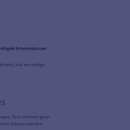
eiligde brievenbussen
rboven), wat een veilige
.
es
eques. Deze vereisen geen
ratieve stappen worden