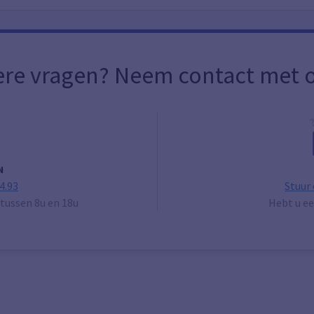
re vragen? Neem contact met o
N
4.93
Stuur
tussen 8u en 18u
Hebt u ee