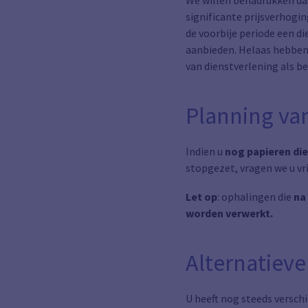
We willen benadrukken da
significante prijsverhog
de voorbije periode een di
aanbieden. Helaas hebben
van dienstverlening als be
Planning va
Indien u
nog papieren di
stopgezet, vragen we u vr
Let op
: ophalingen die
na 
worden verwerkt.
Alternatiev
U heeft nog steeds versch