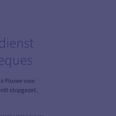
dienst
heques
ia Pluxee voor
rdt stopgezet.