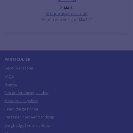
E-MAIL
Stuur ons een e-mail
Hebt u een vraag of klacht?
PARTICULIER
Gebruikerszone
FAQS
Nieuws
Een onderneming vinden
Moederschapshulp
Eenoudergezinnen
Personen met een handicap
Zorgbudget voor ouderen