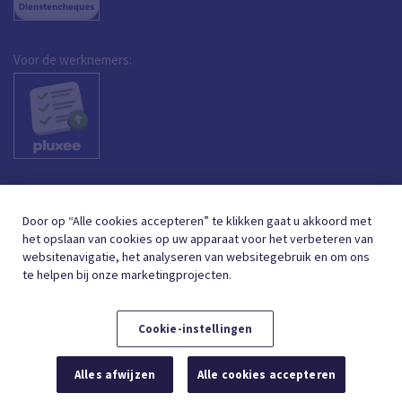
Voor de werknemers:
Door op “Alle cookies accepteren” te klikken gaat u akkoord met
het opslaan van cookies op uw apparaat voor het verbeteren van
websitenavigatie, het analyseren van websitegebruik en om ons
te helpen bij onze marketingprojecten.
Cookie-instellingen
DUTCH (BELGIUM)
FRANÇAIS (BELGIQUE)
NL
FR
Alles afwijzen
Alle cookies accepteren
© 2026,
GEBRUIKSVOORWAARDEN
GEGEVENSBESCHERMING
COOKIE BELEID
COOKIE-INSTELLINGEN
TOEGANKELIJKHEIDSVERKLARING