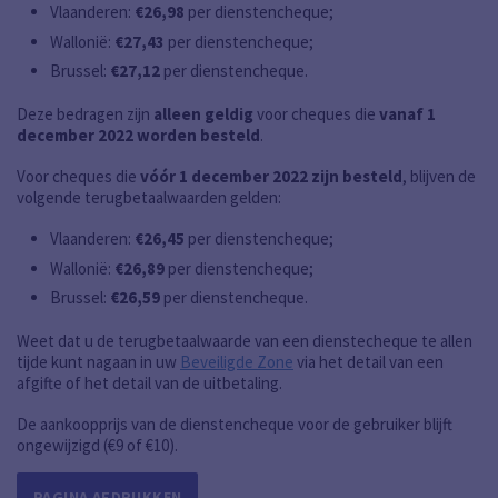
Vlaanderen:
€26,98
per dienstencheque;
Wallonië:
€27,43
per dienstencheque;
Brussel:
€27,12
per dienstencheque.
Deze bedragen zijn
alleen geldig
voor cheques die
vanaf 1
december 2022 worden besteld
.
Voor cheques die
vóór 1 december 2022 zijn besteld
, blijven de
volgende terugbetaalwaarden gelden:
Vlaanderen:
€26,45
per dienstencheque;
Wallonië:
€26,89
per dienstencheque;
Brussel:
€26,59
per dienstencheque.
Weet dat u de terugbetaalwaarde van een dienstecheque te allen
tijde kunt nagaan in uw
Beveiligde Zone
via het detail van een
afgifte of het detail van de uitbetaling.
De aankoopprijs van de dienstencheque voor de gebruiker blijft
ongewijzigd (€9 of €10).
PAGINA AFDRUKKEN