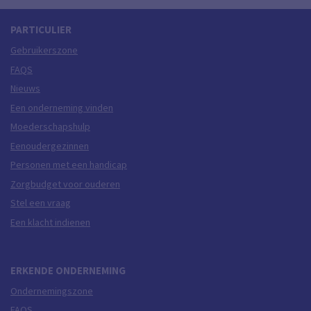
PARTICULIER
Gebruikerszone
FAQS
Nieuws
Een onderneming vinden
Moederschapshulp
Eenoudergezinnen
Personen met een handicap
Zorgbudget voor ouderen
Stel een vraag
Een klacht indienen
ERKENDE ONDERNEMING
Ondernemingszone
FAQS