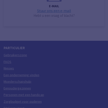
E-MAIL
Stuur ons een e-mail
Hebt u een vraag of klacht?
PARTICULIER
Gebruikerszone
FAQS
Nieuws
Een onderneming vinden
Moederschapshulp
Eenoudergezinnen
Personen met een handicap
Zorgbudget voor ouderen