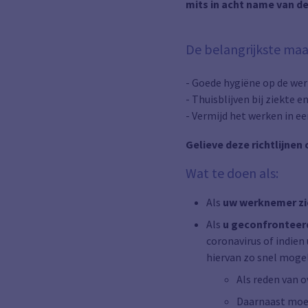
mits in acht name van d
De belangrijkste maa
- Goede hygiëne op de wer
- Thuisblijven bij ziekte e
- Vermijd het werken in e
Gelieve deze richtlijne
Wat te doen als:
Als
uw werknemer zi
Als
u geconfronteer
coronavirus of indie
hiervan zo snel mogel
Als reden van 
Daarnaast moet 