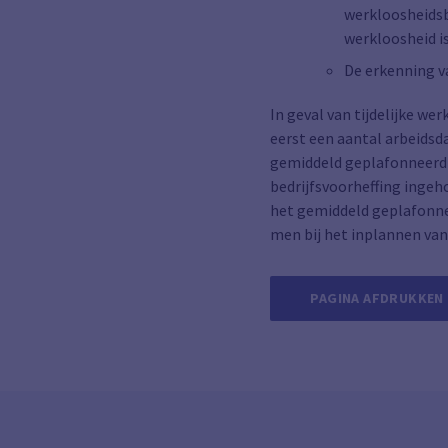
werkloosheidsbu
werkloosheid i
De erkenning v
In geval van tijdelijke w
eerst een aantal arbeidsd
gemiddeld geplafonneerd 
bedrijfsvoorheffing ingeh
het gemiddeld geplafonnee
men bij het inplannen van
PAGINA AFDRUKKEN