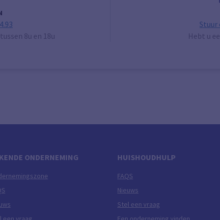
N
4.93
Stuur
tussen 8u en 18u
Hebt u ee
KENDE ONDERNEMING
HUISHOUDHULP
dernemingszone
FAQS
QS
Nieuws
euws
Stel een vraag
l een vraag
Een onderneming vinden