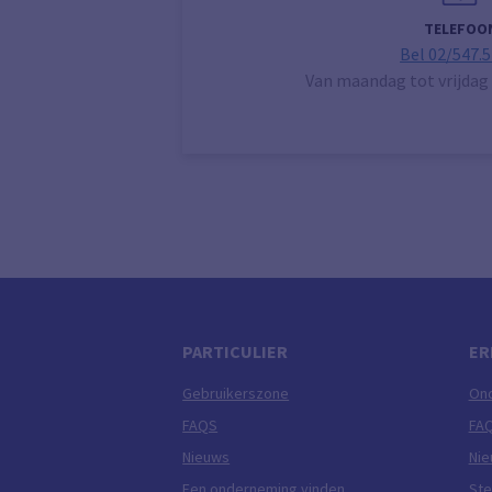
TELEFOO
Bel 02/547.5
Van maandag tot vrijdag 
PARTICULIER
ER
Gebruikerszone
On
FAQS
FA
Nieuws
Ni
Een onderneming vinden
Ste