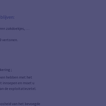
blijven:
eren zakdoekjes, …
9 vertonen.
kering ;
ken hebben met het
ht inroepen en moet u
an de exploitatiezetel.
loosheid van het bevoegde