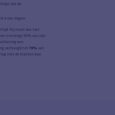
blijkt dat de
e à vier dagen.
tijd. Hij moet dus niet
emer ontvangt 65% van zijn
uitkering een
ring verhoogd tot
70%
van
rleg met de klanten kan