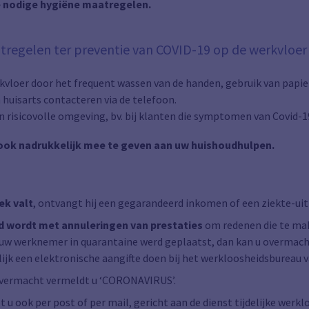
e nodige hygiëne maatregelen.
tregelen ter preventie van COVID-19 op de werkvloer 
kvloer door het frequent wassen van de handen, gebruik van papi
n huisarts contacteren via de telefoon.
en risicovolle omgeving, bv. bij klanten die symptomen van Covid-1
n ook nadrukkelijk mee te geven aan uw huishoudhulpen.
ek valt
, ontvangt hij een gegarandeerd inkomen of een ziekte-uit
d wordt met annuleringen van prestaties
om redenen die te ma
n uw werknemer in quarantaine werd geplaatst, dan kan u overmac
ijk een elektronische aangifte doen bij het werkloosheidsbureau v
overmacht vermeldt u ‘CORONAVIRUS’.
u ook per post of per mail, gericht aan de dienst tijdelijke werk