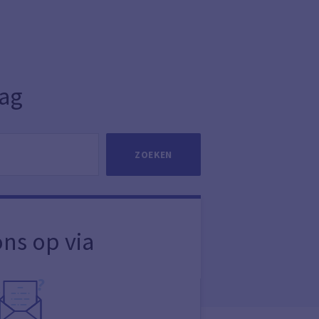
aag
ZOEKEN
ns op via