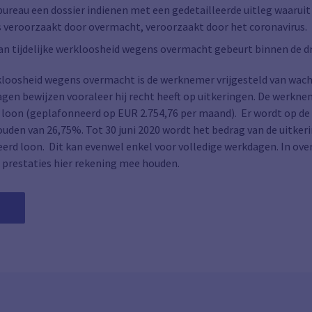
reau een dossier indienen met een gedetailleerde uitleg waaruit 
s veroorzaakt door overmacht, veroorzaakt door het coronavirus.
an tijdelijke werkloosheid wegens overmacht gebeurt binnen de dri
erkloosheid wegens overmacht is de werknemer vrijgesteld van wacht
agen bewijzen vooraleer hij recht heeft op uitkeringen. De werkn
loon (geplafonneerd op EUR 2.754,76 per maand). Er wordt op de 
ouden van 26,75%. Tot 30 juni 2020 wordt het bedrag van de uitke
rd loon. Dit kan evenwel enkel voor volledige werkdagen. In ove
 prestaties hier rekening mee houden.