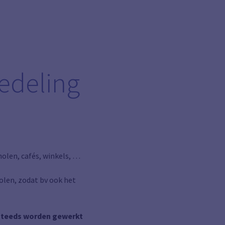
edeling
olen, cafés, winkels, …
volen, zodat bv ook het
steeds worden gewerkt