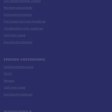
Een onderneming vinden
Moederschapshulp
Eenoudergezinnen
Personen met een handicap
Zorgbudget voor ouderen
Stel een vraag
Een klacht indienen
ERKENDE ONDERNEMING
Ondernemingszone
FAQS
Nieuws
Stel een vraag
Een klacht indienen
HUISHOUDHULP