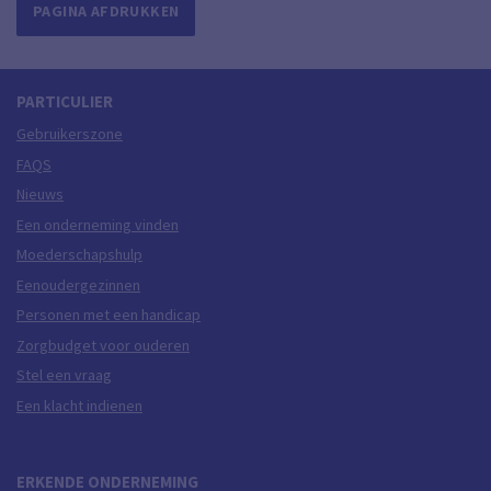
PAGINA AFDRUKKEN
PARTICULIER
Gebruikerszone
FAQS
Nieuws
Een onderneming vinden
Moederschapshulp
Eenoudergezinnen
Personen met een handicap
Zorgbudget voor ouderen
Stel een vraag
Een klacht indienen
ERKENDE ONDERNEMING