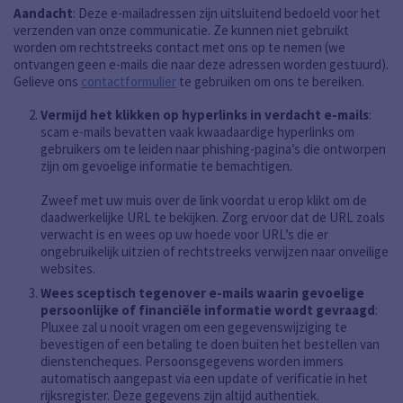
Aandacht
: Deze e-mailadressen zijn uitsluitend bedoeld voor het
verzenden van onze communicatie. Ze kunnen niet gebruikt
worden om rechtstreeks contact met ons op te nemen (we
ontvangen geen e-mails die naar deze adressen worden gestuurd).
Gelieve ons
contactformulier
te gebruiken om ons te bereiken.
Vermijd het klikken op hyperlinks in verdacht e-mails
:
scam e-mails bevatten vaak kwaadaardige hyperlinks om
gebruikers om te leiden naar phishing-pagina’s die ontworpen
zijn om gevoelige informatie te bemachtigen.
Zweef met uw muis over de link voordat u erop klikt om de
daadwerkelijke URL te bekijken. Zorg ervoor dat de URL zoals
verwacht is en wees op uw hoede voor URL’s die er
ongebruikelijk uitzien of rechtstreeks verwijzen naar onveilige
websites.
Wees sceptisch tegenover e-mails waarin gevoelige
persoonlijke of financiële informatie wordt gevraagd
:
Pluxee zal u nooit vragen om een gegevenswijziging te
bevestigen of een betaling te doen buiten het bestellen van
dienstencheques. Persoonsgegevens worden immers
automatisch aangepast via een update of verificatie in het
rijksregister. Deze gegevens zijn altijd authentiek.