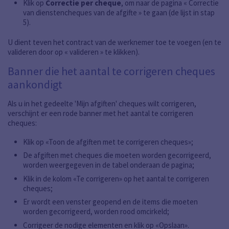
Klik op
Correctie per cheque
, om naar de pagina « Correctie
van dienstencheques van de afgifte » te gaan (de lijst in stap
5).
U dient teven het contract van de werknemer toe te voegen (en te
valideren door op « valideren » te klikken).
Banner die het aantal te corrigeren cheques
aankondigt
Als u in het gedeelte 'Mijn afgiften' cheques wilt corrigeren,
verschijnt er een rode banner met het aantal te corrigeren
cheques:
Klik op «Toon de afgiften met te corrigeren cheques»;
De afgiften met cheques die moeten worden gecorrigeerd,
worden weergegeven in de tabel onderaan de pagina;
Klik in de kolom «Te corrigeren» op het aantal te corrigeren
cheques;
Er wordt een venster geopend en de items die moeten
worden gecorrigeerd, worden rood omcirkeld;
Corrigeer de nodige elementen en klik op «Opslaan».