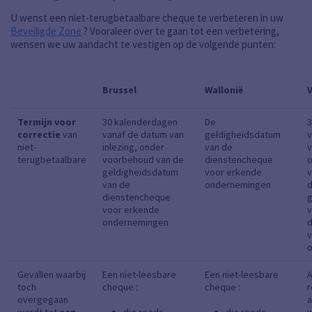
U wenst een niet-terugbetaalbare cheque te verbeteren in uw
Beveiligde Zone
? Vooraleer over te gaan tot een verbetering,
wensen we uw aandacht te vestigen op de volgende punten:
Brussel
Wallonië
Termijn voor
30 kalenderdagen
De
3
correctie
van
vanaf de datum van
geldigheidsdatum
v
niet-
inlezing, onder
van de
v
terugbetaalbare
voorbehoud van de
dienstencheque
geldigheidsdatum
voor erkende
v
van de
ondernemingen
dienstencheque
g
voor erkende
v
ondernemingen
d
v
Gevallen waarbij
Een niet-leesbare
Een niet-leesbare
A
toch
cheque :
cheque :
overgegaan