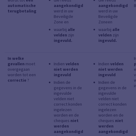
wordt tot
een
die reeds
die reeds
w
automatische
aangekondigd
aangekondigd
B
terugbetaling
werd in uw
werd in uw
Beveiligde
Beveiligde
Zone en
Zoneen
waarbij
alle
waarbij
alle
velden
zijn
velden
zijn
ingevuld.
ingevuld.
In welke
I
gevallen
moet
Indien
velden
Indien
velden
overgegaan
niet werden
niet werden
worden tot een
ingevuld
ingevuld
v
correctie
?
w
Indien de
Indien de
i
gegevens in de
gegevens in de
ingevulde
ingevulde
velden niet
velden niet
correct konden
correct konden
ingelezen
ingelezen
worden en de
worden en de
cheques
niet
cheques
niet
werden
werden
aangekondigd
aangekondigd