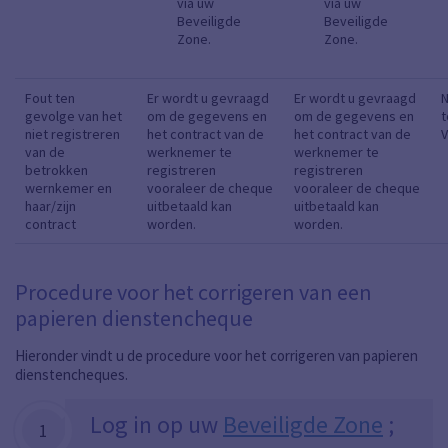
via uw
via uw
Beveiligde
Beveiligde
Zone.
Zone.
Fout ten
Er wordt u gevraagd
Er wordt u gevraagd
N
gevolge van het
om de gegevens en
om de gegevens en
t
niet registreren
het contract van de
het contract van de
V
van de
werknemer te
werknemer te
betrokken
registreren
registreren
wernkemer en
vooraleer de cheque
vooraleer de cheque
haar/zijn
uitbetaald kan
uitbetaald kan
contract
worden.
worden.
Procedure voor het corrigeren van een
papieren dienstencheque
Hieronder vindt u de procedure voor het corrigeren van papieren
dienstencheques.
Log in op uw
Beveiligde Zone
;
1