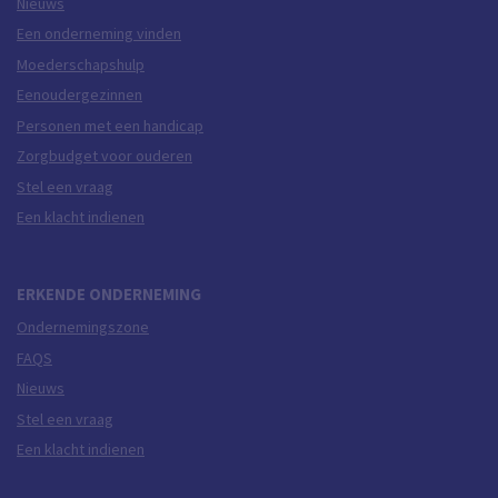
Nieuws
Een onderneming vinden
Moederschapshulp
Eenoudergezinnen
Personen met een handicap
Zorgbudget voor ouderen
Stel een vraag
Een klacht indienen
ERKENDE ONDERNEMING
Ondernemingszone
FAQS
Nieuws
Stel een vraag
Een klacht indienen