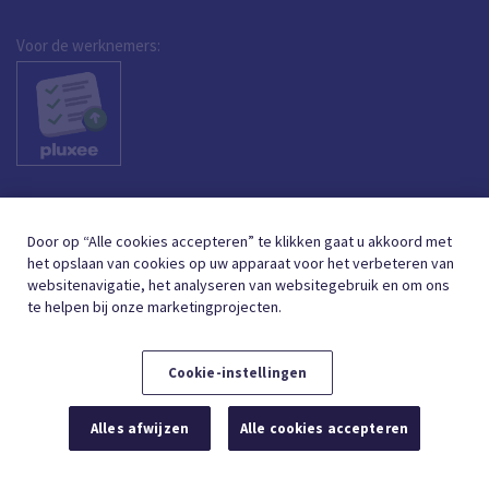
Voor de werknemers:
Door op “Alle cookies accepteren” te klikken gaat u akkoord met
het opslaan van cookies op uw apparaat voor het verbeteren van
websitenavigatie, het analyseren van websitegebruik en om ons
te helpen bij onze marketingprojecten.
Cookie-instellingen
DUTCH (BELGIUM)
FRANÇAIS (BELGIQUE)
NL
FR
Alles afwijzen
Alle cookies accepteren
© 2026,
GEBRUIKSVOORWAARDEN
GEGEVENSBESCHERMING
COOKIE BELEID
COOKIE-INSTELLINGEN
TOEGANKELIJKHEIDSVERKLARING