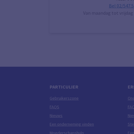
Bel 02/547.5
Van maandag tot vrijdag 
PARTICULIER
ER
Gebruikerszone
On
FAQS
FA
Nieuws
Ni
Een onderneming vinden
Ste
Moederschapshulp
Een