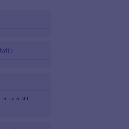
.
atie.
en tot de API.