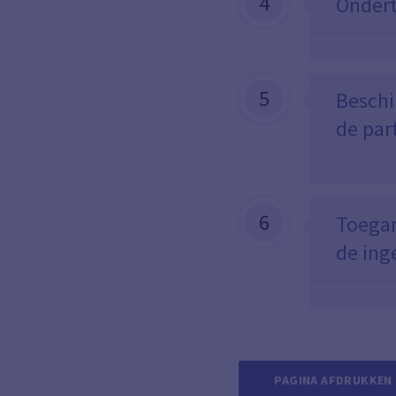
4
Ondert
5
Beschi
de par
6
Toegan
de ing
PAGINA AFDRUKKEN