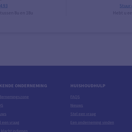
4.93
Stuur
tussen 8u en 18u
Hebt u ee
KENDE ONDERNEMING
HUISHOUDHULP
dernemingszone
FAQS
QS
Nieuws
euws
Stel een vraag
l een vraag
Een onderneming vinden
 klacht indienen