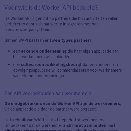
Voor wie is de Worker API bedoeld?
De Worker API is gericht op partners die hun activiteiten willen
verbeteren door zich nauwer te integreren met het
dienstenchequesysteem.
Binnen WAPI bestaan er
twee types partner
s:
een
erkende onderneming
die haar eigen applicatie aan
haar werknemers wil aanbieden,
een
softwareontwikkelingsbedrijf
dat een beheer- en
opvolgingsapplicatie wil commercialiseren voor werknemers
van erkende ondernemingen.
Een API voorbehouden aan werknemers
De eindgebruikers van de Worker API zijn de werknemers
,
via de applicatie die door de partner werd opgezet.
Het gebruik van WAPI is strikt beperkt tot werknemers.
Dit betekent dat de werknemer
zich moet aanmelden met
zijn/haar eigen inloggegevens
om gebruik te kunnen maken