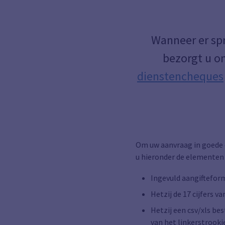
Wanneer er spr
bezorgt u o
dienstencheques
Om uw aanvraag in goede o
u hieronder de elementen
Ingevuld aangifteform
Hetzij de 17 cijfers v
Hetzij een csv/xls be
van het linkerstrookj