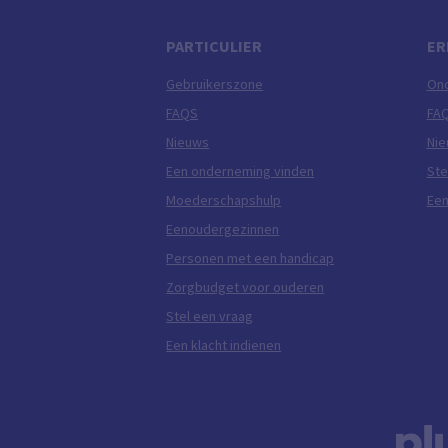
PARTICULIER
ER
Gebruikerszone
On
FAQS
FA
Nieuws
Ni
Een onderneming vinden
Ste
Moederschapshulp
Een
Eenoudergezinnen
Personen met een handicap
Zorgbudget voor ouderen
Stel een vraag
Een klacht indienen