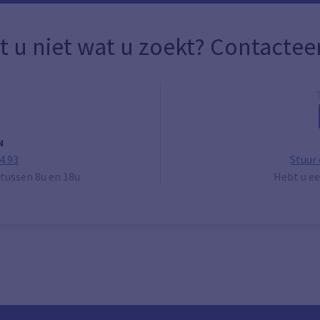
t u niet wat u zoekt? Contactee
N
4.93
Stuur
tussen 8u en 18u
Hebt u ee