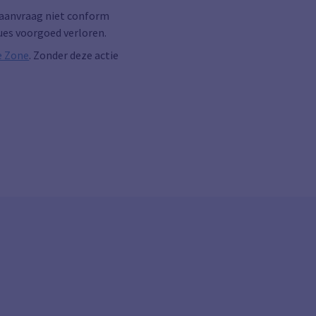
w aanvraag niet conform
ues voorgoed verloren.
e Zone
. Zonder deze actie