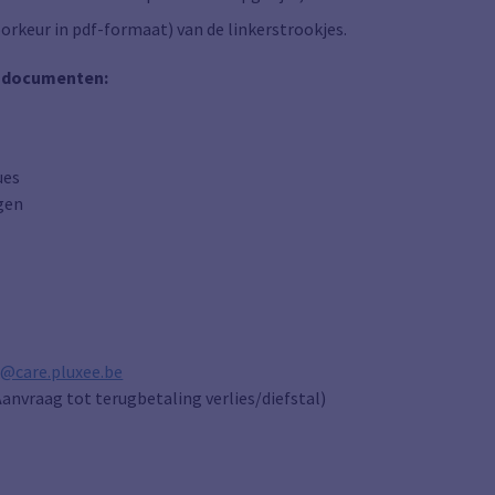
oorkeur in pdf-formaat) van de linkerstrookjes.
e documenten:
ues
gen
@care.pluxee.be
anvraag tot terugbetaling verlies/diefstal)