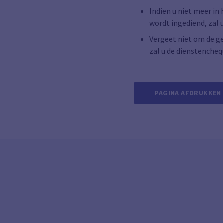
Indien u niet meer in
wordt ingediend, zal
Vergeet niet om de g
zal u de dienstencheq
PAGINA AFDRUKKEN