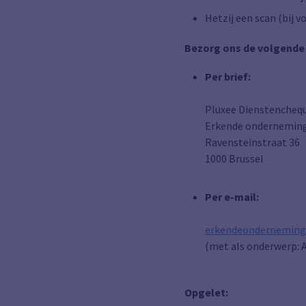
Hetzij een scan (bij v
Bezorg ons de volgend
Per brief:
Pluxee Dienstencheq
Erkende ondernemin
Ravensteinstraat 36
1000 Brussel
Per e-mail:
erkendeonderneming
(met als onderwerp: A
Opgelet: