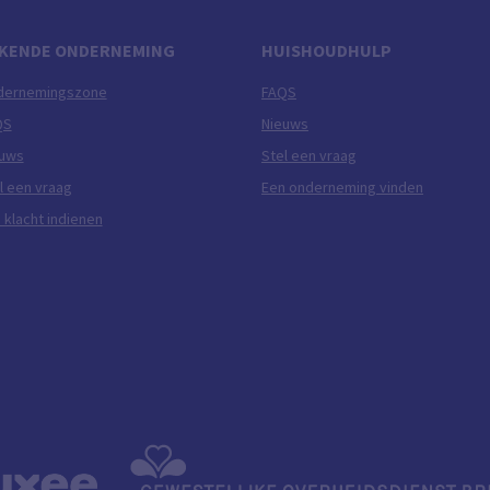
KENDE ONDERNEMING
HUISHOUDHULP
dernemingszone
FAQS
QS
Nieuws
euws
Stel een vraag
l een vraag
Een onderneming vinden
 klacht indienen