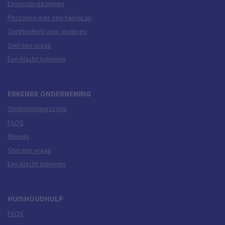
Eenoudergezinnen
Personen met een handicap
Zorgbudget voor ouderen
Stel een vraag
Een klacht indienen
ERKENDE ONDERNEMING
Ondernemingszone
FAQS
Nieuws
Stel een vraag
Een klacht indienen
HUISHOUDHULP
FAQS