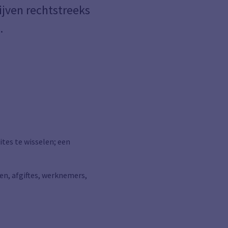
jven rechtstreeks
.
ites te wisselen; een
en, afgiftes, werknemers,