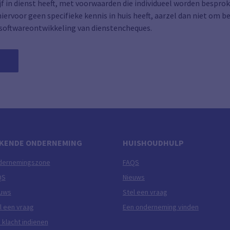
f in dienst heeft, met voorwaarden die individueel worden bespro
hiervoor geen specifieke kennis in huis heeft, aarzel dan niet om 
in softwareontwikkeling van dienstencheques.
KENDE ONDERNEMING
HUISHOUDHULP
dernemingszone
FAQS
QS
Nieuws
euws
Stel een vraag
l een vraag
Een onderneming vinden
 klacht indienen