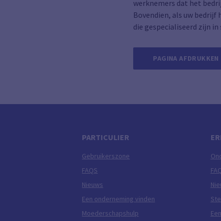
werknemers dat het bedrij
Bovendien, als uw bedrijf 
die gespecialiseerd zijn 
PAGINA AFDRUKKEN
PARTICULIER
ER
Gebruikerszone
On
FAQS
FA
Nieuws
Ni
Een onderneming vinden
Ste
Moederschapshulp
Een