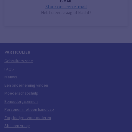
E-MAIL
Stuur ons een e-mail
Hebt u een vraag of klacht?
PARTICULIER
Gebruikerszone
FAQS
Nieuws
Een onderneming vinden
Moederschapshulp
Eenoudergezinnen
Personen met een handicap
Zorgbudget voor ouderen
Stel een vraag