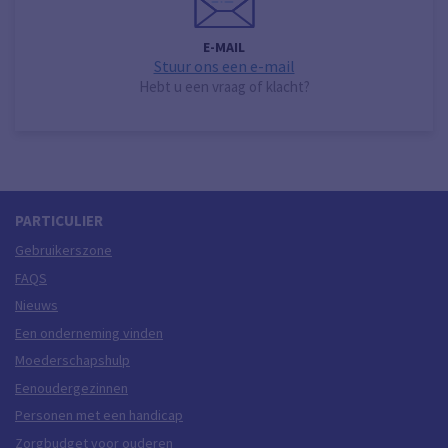
E-MAIL
Stuur ons een e-mail
Hebt u een vraag of klacht?
PARTICULIER
Gebruikerszone
FAQS
Nieuws
Een onderneming vinden
Moederschapshulp
Eenoudergezinnen
Personen met een handicap
Zorgbudget voor ouderen