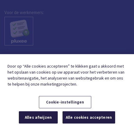
Voor de werknemers:
Door op “Alle cookies accepteren” te klikken gaat u akkoord met
het opslaan van cookies op uw apparaat voor het verbeteren van
websitenavigatie, het analyseren van websitegebruik en om ons
te helpen bij onze marketingprojecten.
Cookie-instellingen
DUTCH (BELGIUM)
FRANÇAIS (BELGIQUE)
NL
FR
Alles afwijzen
Alle cookies accepteren
© 2026,
GEBRUIKSVOORWAARDEN
GEGEVENSBESCHERMING
COOKIE BELEID
COOKIE-INSTELLINGEN
TOEGANKELIJKHEIDSVERKLARING